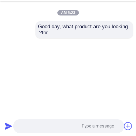
5:23 AM
Good day, what product are you looking 
for?
مونتاژ PCB استاندارد IPC CLASS 3 و ادغام PCB خودرو برای
یکپارچه سازی سیستم الکترونیک خودرو
مونتاژ PCB خودرو
2025-06-14