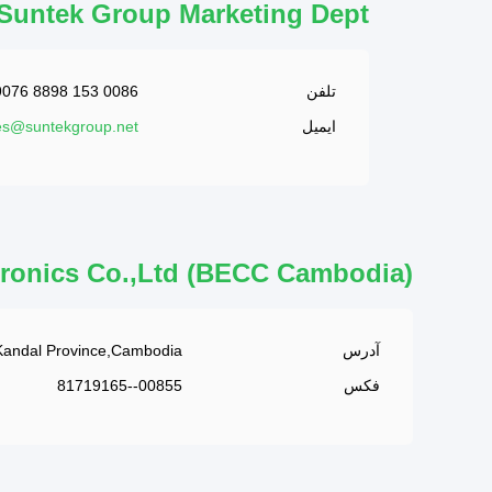
Suntek Group Marketing Dept
تلفن
0086 153 8898 9076
ایمیل
es@suntekgroup.net
ronics Co.,Ltd (BECC Cambodia)
آدرس
 Kandal Province,Cambodia
فکس
00855--81719165