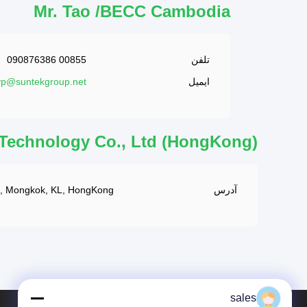
Mr. Tao /BECC Cambodia
تلفن
00855 090876386
ایمیل
vp@suntekgroup.net
 Technology Co., Ltd (HongKong)
آدرس
ad, Mongkok, KL, HongKong
sales