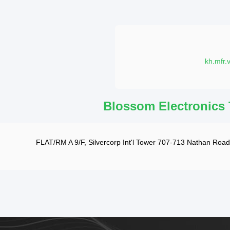
kh.mfr.
Blossom Electronics
FLAT/RM A 9/F, Silvercorp Int'l Tower 707-713 Nathan Ro