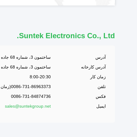
Suntek Electronics Co., Ltd.
آدرس
ساختمون 3، شماره 68 جاده لوسيتانگ، منطقه توسعه و توسعه چانگشا، چانگشا، هونان، چين،410100
آدرس کارخانه
ساختمون 3، شماره 68 جاده لوسيتانگ، منطقه توسعه و توسعه چانگشا، چانگشا، هونان، چين،410100
زمان کار
8:00-20:30
تلفن
0086-731-86963373(زمان کار)
فکس
0086-731-84874736
ایمیل
sales@suntekgroup.net