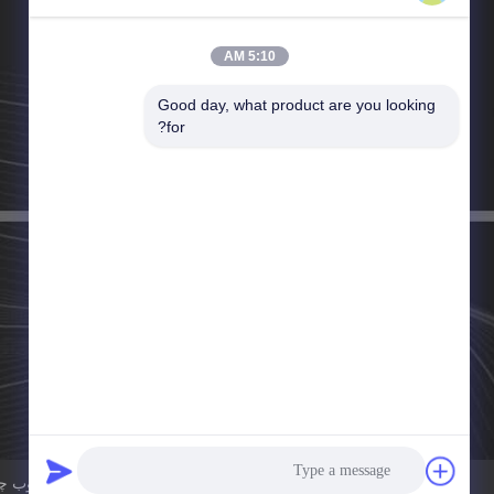
5:10 AM
Good day, what product are you looking 
تلفن：0086-731-86963373
for?
ایمیل：sales@suntekgroup.net
حریم خصوصی
کیفیت خوب چین EMS PCBA عرضه کننده. حقوق چاپ 2024-2026 Suntek Electronics Co., Ltd.