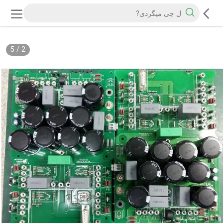
5
/
2