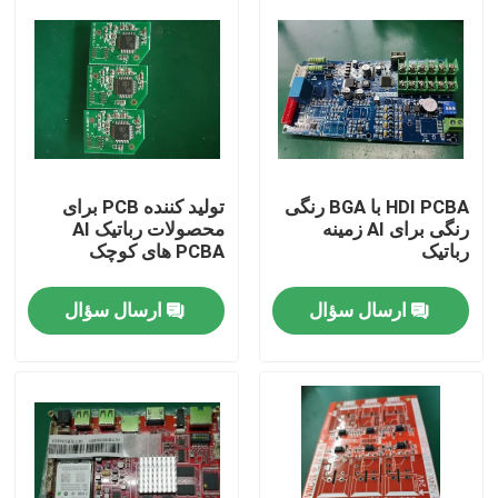
HDI PCBA با BGA رنگی
تولید کننده PCB برای
رنگی برای AI زمینه
محصولات رباتیک AI
رباتیک
PCBA های کوچک
ارسال سؤال
ارسال سؤال
خانه
محصولات
دربارهی ما