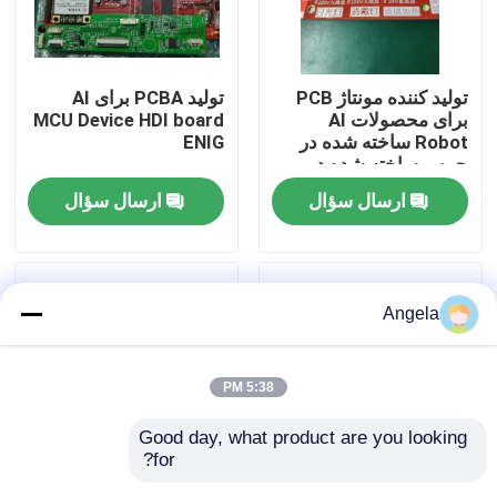
کارخانه تور
تولید کننده مونتاژ PCB
تولید PCBA برای AI
برای محصولات AI
MCU Device HDI board
کنترل کیفیت
Robot ساخته شده در
ENIG
چین و ساخته شده در
کامبوج
ارسال سؤال
ارسال سؤال
تماس با ما
اخبار
Angela
همه موارد
5:38 PM
درخواست نقل قول
Good day, what product are you looking 
for?
EMS PCBA
تولید PCBA هیچ MOQ
مجموعه PCB و زیر