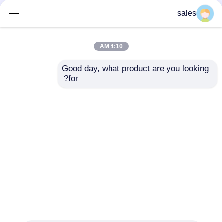
sales
کارخانه تور
4:10 AM
کنترل کیفیت
Good day, what product are you looking 
for?
تماس با ما
تولید پی سی بی ماسک
راه حل های تولید PCB با
سولدر سبز با عرض ضخامت
ضخامت 0.8 میلی متر تا 2.0
2.0mm و سوراخ لیزر Min
میلی متر با حداقل سوراخ
0.075mm عملکرد در مونتاژ
لیزری 0.075 میلی متر برای
اخبار
های الکترونیکی
کاربردهای دستگاه های
ارسال سؤال
ارسال سؤال
الکترونیکی
همه موارد
خانه
دربارهی ما
تماس با ما
Desktop Site
درخواست نقل قول
نقشه سایت
حریم خصوصی
EMS PCBA