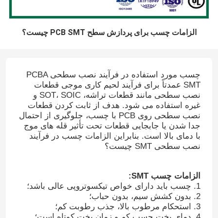
الزامات چسب برای پردازش سطح PCB SMT چیست؟
چسب مورد استفاده در فرآیند نصب سطحی PCBA
SMT عمدتاً برای فرآیند لحیم کاری موجی قطعات
نصب سطحی مانند قطعات تراشه، SOT، SOIC و
غیره استفاده می شود. هدف از ثابت کردن قطعات
نصب سطحی روی PCB با چسب، جلوگیری از احتمال
جدا شدن یا جابجایی قطعات تحت تأثیر قله های موج
با دمای بالا است. بنابراین الزامات چسب در فرآیند
نصب سطحی SMT چیست؟
الزامات چسب SMT:
1. چسب باید دارای خواص تیکسوتروپی عالی باشد؛
2. بدون کشش سیم، بدون حباب؛
3. استحکام مرطوب بالا، جذب رطوبت کم؛
4. دمای پخت چسب کم و زمان پخت کوتاه است؛