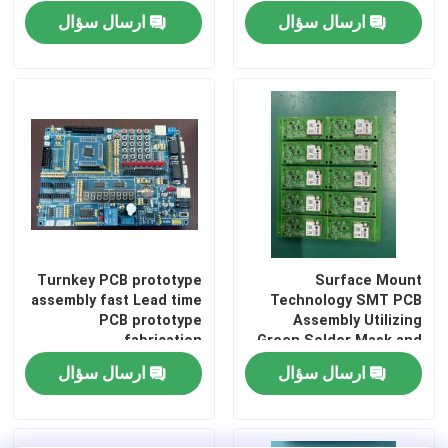
Your Request Providing
Delivering and
ارسال سؤال
ارسال سؤال
Electronic Component
Electronic
Mounting
Manufacturing Results
Turnkey PCB prototype
Surface Mount
assembly fast Lead time
Technology SMT PCB
خانه
PCB prototype
Assembly Utilizing
fabrication
Green Solder Mask and
Resistors Providing
ارسال سؤال
ارسال سؤال
محصولات
Electronic Circuit
Assembly
دربارهی ما