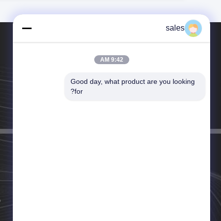
sales
9:42 AM
Good day, what product are you looking 
تلفن：0086-731-86963373
for?
ایمیل：sales@suntekgroup.net