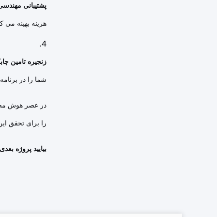
پشتیبانی مهندسی
هزینه بهینه می کن
زنجیره تامین چاب
شما را در برنامه
در عصر هوش مصنو
را برای تحقق این
بیایید پروژه بعدی PCBA شما را در sales6@suntekgroup.net بحث کنیم، ممن