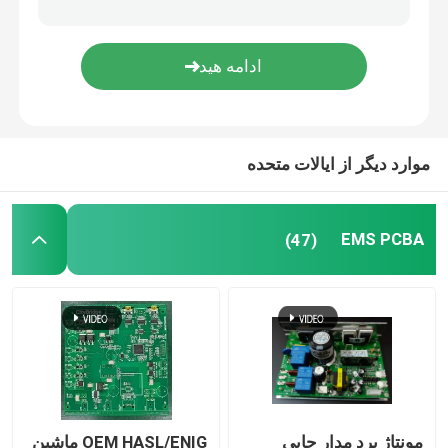
مونتاژ PCB پزشکی
مونتاژ PCB انعطاف پذیر
موارد دیگر از ایالات متحده
مونتاژ PCB SMT
تولید PCB
EMS PCBA
(47)
بردهای مدار چاپی فلزی
مونتاژ کابل
مهار سیم
مونتاژ برد مدار چاپی
OEM HASL/ENIG ماشین