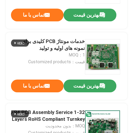
بهترین قیمت
تماس با ما
کارخانه تور
کنترل کیفیت
خدمات مونتاژ PCB کلیدی برای
نمونه های اولیه و تولید
تماس با ما
MOQ：1
قیمت：Customized products
اخبار
بهترین قیمت
تماس با ما
همه موارد
درخواست نقل قول
FR4 PCB Assembly Service 1-32
Layers RoHS Compliant Turnkey
MOQ：بدون محدودیت
EMS PCBA
قیمت：Customized products