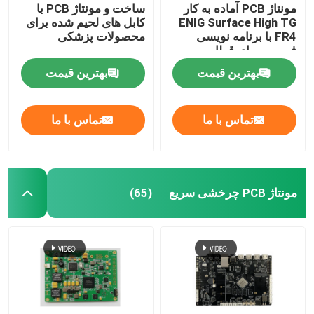
مونتاژ PCB آماده به کار
ساخت و مونتاژ PCB با
ENIG Surface High TG
کابل های لحیم شده برای
FR4 با برنامه نویسی
محصولات پزشکی
فریمور برای قطار
پرسرعت
بهترین قیمت
بهترین قیمت
تماس با ما
تماس با ما
مونتاژ PCB چرخشی سریع
(65)