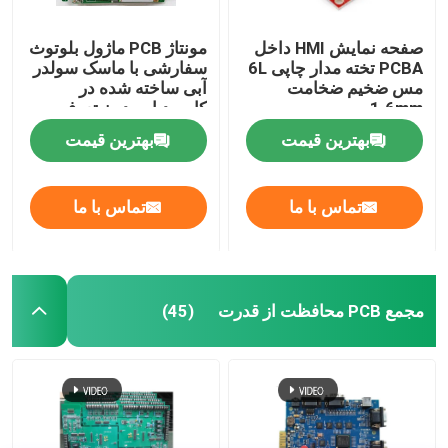
صفحه نمایش HMI داخل
مونتاژ PCB ماژول بلوتوث
PCBA تخته مدار چاپی 6L
سفارشی با ماسک سولدر
مس ضخیم ضخامت
آبی ساخته شده در
1.6mm
کابمودیا و بدون تعرفه
آمریکایی
بهترین قیمت
بهترین قیمت
تماس با ما
تماس با ما
مجمع PCB محافظت از قدرت
(45)