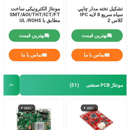
تشکيل تخته مدار چاپي
مونتاژ الکترونیکی ساخت
سياه سريع 8 لايه IPC
SMT/AOI/THT/ICT/FT
کلاس 2
مطابق با UL /ROHS
بهترین قیمت
بهترین قیمت
تماس با ما
تماس با ما
مونتاژ PCB صنعتی
(51)