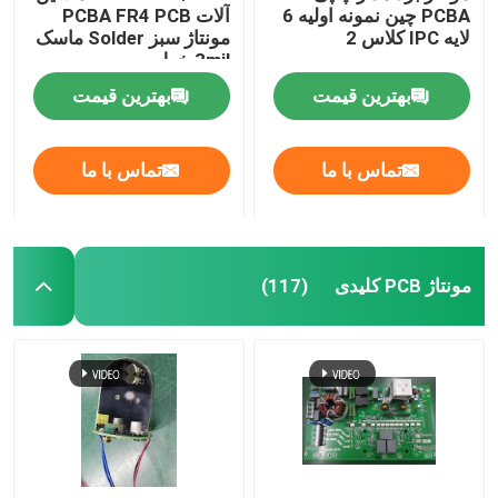
PCBA چین نمونه اولیه 6
آلات PCBA FR4 PCB
لایه IPC کلاس 2
مونتاژ سبز Solder ماسک
تشکيل جعبه
3mil خط
بهترین قیمت
بهترین قیمت
تماس با ما
تماس با ما
مونتاژ PCB کلیدی
(117)