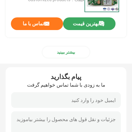
مونتاژ PCB کلیدی
بهترین قیمت
تماس با ما
مونتاژ PCB چرخشی سریع
بیشتر ببینید
مونتاژ PCB صنعتی
مجمع PCB محافظت از قدرت
پیام بگذارید
ما به زودی با شما تماس خواهیم گرفت
مونتاژ PCB انرژی جدید
مونتاژ PCB ارتباطی
مونتاژ PCB خودرو