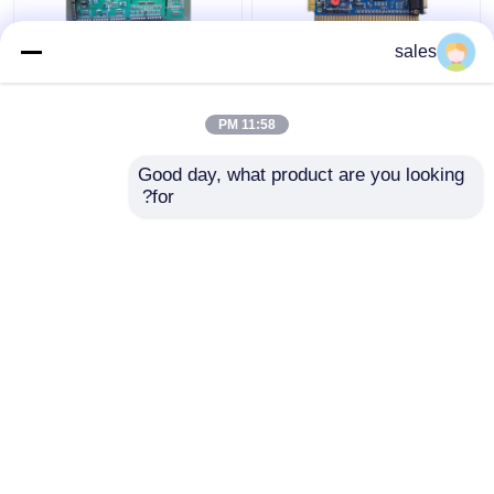
sales
تولید PCBA منبع تغذیه
تولید و مونتاژ PCB
مونتاژ PCB مس ضخیم
حفاظت از برق، مونتاژ
5OZ مونتاژ PCB
PCB مسی 5OZ
11:58 PM
بهترین قیمت
بهترین قیمت
Good day, what product are you looking 
for?
تماس با ما
تماس با ما
بیشتر ببینید
خانه
دربارهی ما
تماس با ما
Desktop Site
نقشه سایت
حریم خصوصی