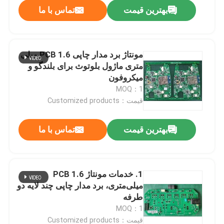
بهترین قیمت
تماس با ما
مونتاژ برد مدار چاپی PCB 1.6 میلی
متری ماژول بلوتوث برای بلندگو و
میکروفون
MOQ：1
قیمت：Customized products
بهترین قیمت
تماس با ما
خانه
1. خدمات مونتاژ PCB 1.6
میلی‌متری، برد مدار چاپی چند لایه دو
محصولات
طرفه
MOQ：1
دربارهی ما
قیمت：Customized products